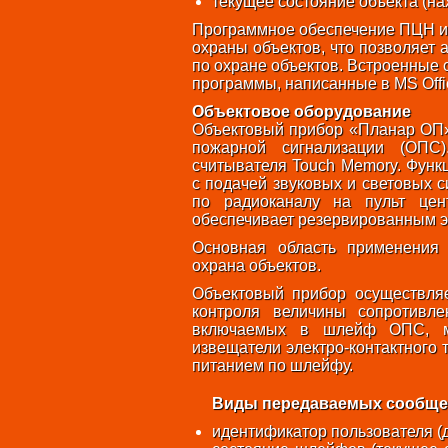
текущее состояние объекта (на
Программное обеспечение ПЦН и
охраны объектов, что позволяет 
по охране объектов. Встроенные 
программы, написанные в MS Offi
Объектовое оборудование
Объектовый прибор «Планар ОП»
пожарной сигнализации (ОПС
считывателя Touch Memory. Фун
с подачей звуковых и световых 
по радиоканалу на пульт цен
обеспечивает резервированным э
Основная область применения
охрана объектов.
Объектовый прибор осуществля
контроля величины сопротивл
включаемых в шлейф ОПС, мо
извещатели электро-контактного 
питанием по шлейфу.
Виды передаваемых сообще
идентификатор пользователя (д