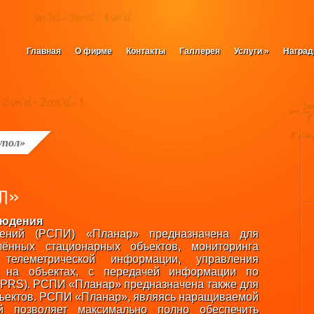
Главная
О фирме
Контакты
Галлерея
Услуги
»
Награ
упол»
людения
щений (РСПИ) «Планар» предназначена для
лённых стационарных объектов, мониторинга
телеметрической информации, управления
и на объектах, с передачей информации по
GPRS). РСПИ «Планар» предназначена также для
бъектов. РСПИ «Планар», являясь наращиваемой
й позволяет максимально полно обеспечить