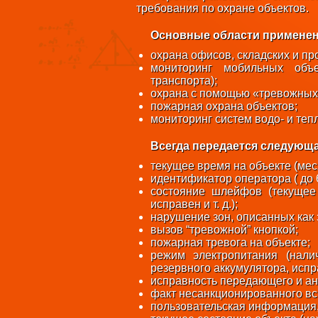
требования по охране объектов.
Основные области применен
охрана офисов, складских и пр
мониторинг мобильных объек
транспорта);
охрана с помощью «тревожных»
пожарная охрана объектов;
мониторинг систем водо- и те
Всегда передается следующа
текущее время на объекте (меся
идентификатор оператора ( до 6
состояние шлейфов (текущее
исправен и т. д.);
нарушение зон, описанных как 
вызов “тревожной” кнопкой;
пожарная тревога на объекте;
режим электропитания (нали
резервного аккумулятора, испр
исправность передающего и ан
факт несанкционированного вс
пользовательская информация