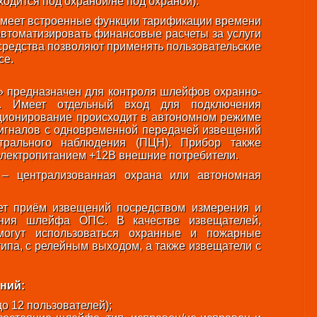
ходится под охраной/не под охраной).
меет встроенные функции тарификации времени
автоматизировать финансовые расчеты за услуги
средства позволяют применять пользовательские
ce.
 предназначен для контроля шлейфов охранно-
). Имеет отдельный вход для подключения
кционирование происходит в автономном режиме
сигналов с одновременной передачей извещений
трального наблюдения (ПЦН). Прибор также
лектропитанием +12В внешние потребители.
 – централизованная охрана или автономная
ет приём извещений посредством измерения и
ения шлейфа ОПС. В качестве извещателей,
гут использоваться охранные и пожарные
типа, с релейным выходом, а также извещатели с
ний:
о 12 пользователей);