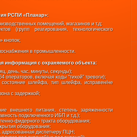
ия РСПИ «Планар»:
оизводственных помещений, магазинов и т.д;
тов (групп реагирования, технологического
 кнопок;
плоснабжения в промышленности.
я информация с охраняемого объекта:
ц, день, час, минуты, секунды);
4 операторов, включая коды “тихой” тревоги);
 состояние шлейфа, тип шлейфа, исправен/не
зона с задержкой;
чие внешнего питания, степень заряженности
авность подключенного ИБП и т.д.);
тенно-фидерного тракта оборудования;
крытия оборудования;
, адресованная диспетчеру ПЦН;