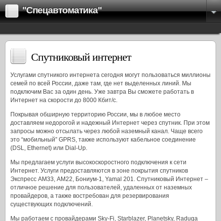
"Спецавтоматика"
Спутниковый интернет
Услугами спутникого интернета сегодня могут пользоваться миллионы
семей по всей России, даже там, где нет выделенных линий. Мы
подключим Вас за один день. Уже завтра Вы сможете работать в
Интернет на скорости до 8000 Кбит/с.
Покрывая обширную территорию России, мы в любое место
доставляем недорогой и надежный Интернет через спутник. При этом
запросы можно отсылать через любой наземный канал. Чаще всего
это “мобильный” GPRS, также используют кабельное соединение
(DSL, Ethernet) или Dial-Up.
Мы предлагаем услуги высокоскоростного подключения к сети
Интернет. Услуги предоставляются в зоне покрытия спутников
Экспресс АМ33, АМ22, Бониум-1, Yamal 201. Спутниковый Интернет –
отличное решение для пользователей, удаленных от наземных
провайдеров, а также востребован для резервирования
существующих подключений.
Мы работаем с провайдерами Sky-Fi, Starblazer, Planetsky, Raduga